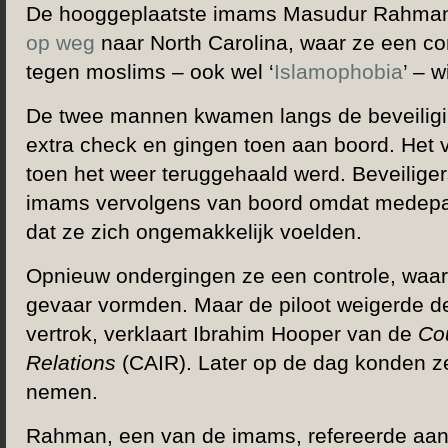
De hooggeplaatste imams Masudur Rahma
op weg
naar North Carolina, waar ze een co
tegen moslims – ook wel ‘
Islamophobia
’ – 
De twee mannen kwamen langs de beveiligi
extra check en gingen toen aan boord. Het v
toen het weer teruggehaald werd. Beveilige
imams vervolgens van boord omdat medep
dat ze zich ongemakkelijk voelden.
Opnieuw ondergingen ze een controle, waar
gevaar vormden. Maar de piloot weigerde d
vertrok, verklaart Ibrahim Hooper van de
Co
Relations
(CAIR). Later op de dag konden z
nemen.
Rahman, een van de imams, refereerde aan