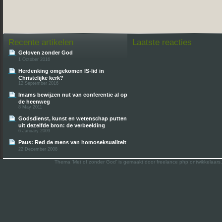
Recente artikelen
Laatste reacties
Geloven zonder God
1 October 2016
Herdenking omgekomen IS-lid in
Christelijke kerk?
12 September 2016
Imams bewijzen nut van conferentie al op
de heenweg
8 May 2011
Godsdienst, kunst en wetenschap putten
uit dezelfde bron: de verbeelding
6 January 2009
Paus: Red de mens van homoseksualiteit
22 December 2008
Thema 'Met of zonder God' is gemaakt door freelance php ontwikkelaars