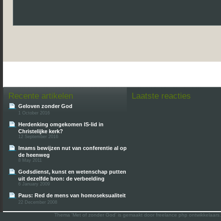
Recente artikelen
Laatste reacties
Geloven zonder God
1 October 2016
Herdenking omgekomen IS-lid in
Christelijke kerk?
12 September 2016
Imams bewijzen nut van conferentie al op
de heenweg
8 May 2011
Godsdienst, kunst en wetenschap putten
uit dezelfde bron: de verbeelding
6 January 2009
Paus: Red de mens van homoseksualiteit
22 December 2008
Thema 'Met of zonder God' is gemaakt door freelance php ontwikkelaars