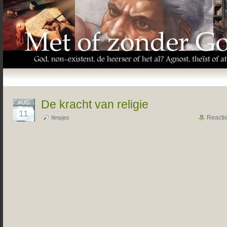
De kracht van religie
AUG
11
Reacti
filmpjes