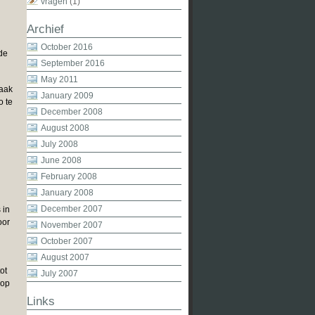
vragen
(1)
Archief
October 2016
de
September 2016
May 2011
vaak
January 2009
o te
December 2008
August 2008
July 2008
June 2008
February 2008
January 2008
December 2007
 in
oor
November 2007
October 2007
August 2007
ot
July 2007
 op
Links