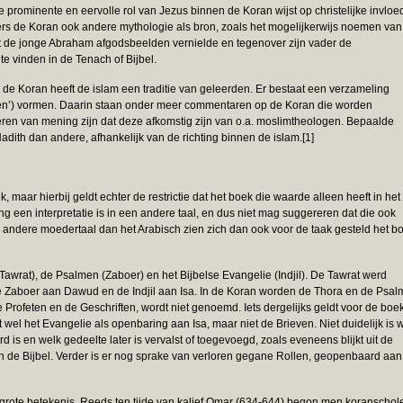
 prominente en eervolle rol van Jezus binnen de Koran wijst op christelijke invloe
s de Koran ook andere mythologie als bron, zoals het mogelijkerwijs noemen van
t de jonge Abraham afgodsbeelden vernielde en tegenover zijn vader de
te vinden in de Tenach of Bijbel.
 de Koran heeft de islam een traditie van geleerden. Er bestaat een verzameling
gen’) vormen. Daarin staan onder meer commentaren op de Koran die worden
 van mening zijn dat deze afkomstig zijn van o.a. moslimtheologen. Bepaalde
ith dan andere, afhankelijk van de richting binnen de islam.[1]
, maar hierbij geldt echter de restrictie dat het boek die waarde alleen heeft in het
ng een interpretatie is in een andere taal, en dus niet mag suggereren dat die ook
 andere moedertaal dan het Arabisch zien zich dan ook voor de taak gesteld het b
Tawrat), de Psalmen (Zaboer) en het Bijbelse Evangelie (Indjil). De Tawrat werd
Zaboer aan Dawud en de Indjil aan Isa. In de Koran worden de Thora en de Psa
Profeten en de Geschriften, wordt niet genoemd. Iets dergelijks geldt voor de boe
el het Evangelie als openbaring aan Isa, maar niet de Brieven. Niet duidelijk is 
is en welk gedeelte later is vervalst of toegevoegd, zoals eveneens blijkt uit de
n de Bijbel. Verder is er nog sprake van verloren gegane Rollen, geopenbaard aan
n grote betekenis. Reeds ten tijde van kalief Omar (634-644) begon men koranschol