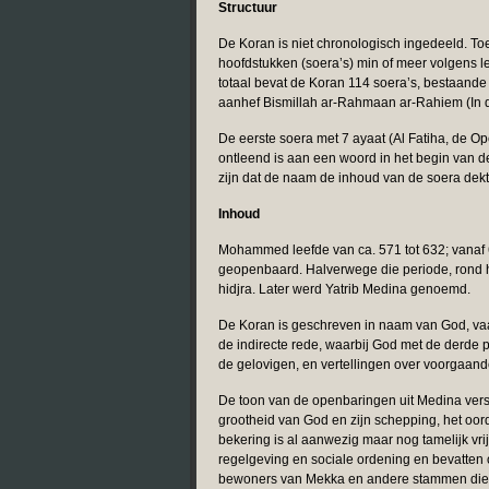
Structuur
De Koran is niet chronologisch ingedeeld. To
hoofdstukken (soera’s) min of meer volgens le
totaal bevat de Koran 114 soera’s, bestaande
aanhef Bismillah ar-Rahmaan ar-Rahiem (In 
De eerste soera met 7 ayaat (Al Fatiha, de 
ontleend is aan een woord in het begin van de
zijn dat de naam de inhoud van de soera dekt
Inhoud
Mohammed leefde van ca. 571 tot 632; vanaf 
geopenbaard. Halverwege die periode, rond h
hidjra. Later werd Yatrib Medina genoemd.
De Koran is geschreven in naam van God, vaak
de indirecte rede, waarbij God met de derde
de gelovigen, en vertellingen over voorgaande
De toon van de openbaringen uit Medina versc
grootheid van God en zijn schepping, het oord
bekering is al aanwezig maar nog tamelijk vri
regelgeving en sociale ordening en bevatten 
bewoners van Mekka en andere stammen die