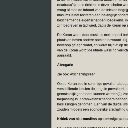
(madrasa’s) op te richten. In deze scholen we
vraag of men de inhoud van de teksten begrijp
moslims is het reciteren een belangrijk ond
beschermende eigenschappen toegekend. Koran
zijn bedreven in tadjwied, dat is de Koran o
De Koran wordt door moslims met respect beh
plaats en boven andere boeken bewaard. Hij w
bovenop gelegd wordt, en wordt hij niet op d
van de Koran wordt de rituele wassing verric
aanraakt.
Abrogatie
Zie ook: Afschaffingsleer
Op de Koran zou in sommige gevallen abrogati
verschillende teksten de jongste prevaleert e
gemakkelijk gedateerd kunnen worden[2], zod
toepassing is. Koranwetenschappers hebben i
beslissingen genomen. Een van de duidelijkst
zouden middels een soortgelijke afschaffing 
Kritiek van niet-moslims op sommige pass