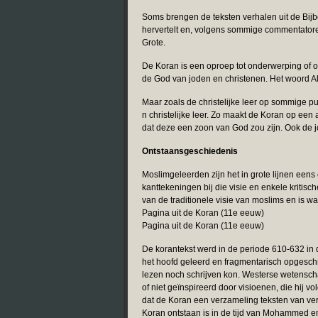
Soms brengen de teksten verhalen uit de Bijb
hervertelt en, volgens sommige commentatore
Grote.
De Koran is een oproep tot onderwerping of o
de God van joden en christenen. Het woord A
Maar zoals de christelijke leer op sommige pun
n christelijke leer. Zo maakt de Koran op een 
dat deze een zoon van God zou zijn. Ook de j
Ontstaansgeschiedenis
Moslimgeleerden zijn het in grote lijnen een
kanttekeningen bij die visie en enkele kritis
van de traditionele visie van moslims en is w
Pagina uit de Koran (11e eeuw)
Pagina uit de Koran (11e eeuw)
De korantekst werd in de periode 610-632 in
het hoofd geleerd en fragmentarisch opgesc
lezen noch schrijven kon. Westerse wetensch
of niet geïnspireerd door visioenen, die hij v
dat de Koran een verzameling teksten van vers
Koran ontstaan is in de tijd van Mohammed en 