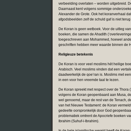
verbeelding overlaten – worden uitgebreid. De
Daarnaast kent volgens sommige onderzoeker
Alexander de Grote. Ook het koranverhaal da
afgodsbeelden zelf de schuld gaf is niet terug 
De Koran is geen wetboek. Voor de uitleg van
boeken, die samen de Ahadith (‘overleverin
toegeschreven aan Mohammed, hoewel anderen
geschriften hebben meer waarde binnen de Had
Religieuze betekenis
De Koran is voor veel moslims hét heilige boek
Arabisch. Veel moslims vinden dat een vertali
daadwerkelijk de qoe’ran is. Moslims met een
in een voor hen vreemde taal te lezen.
De Koran spreekt met respect over de Thora (
volgens de Koran geopenbaard aan Musa, de 
wel genoemd, maar de rest van de Tenach, de 
van het Nieuwe Testament: de Koran vermeldt w
gedeelte oorspronkelijk door God geopenbaard 
problematiek omtrent de Apocriefe boeken va
Ibrahim (Suhuf-i-Ibrahim).
In de hele islamitische wereld heeft de Kora