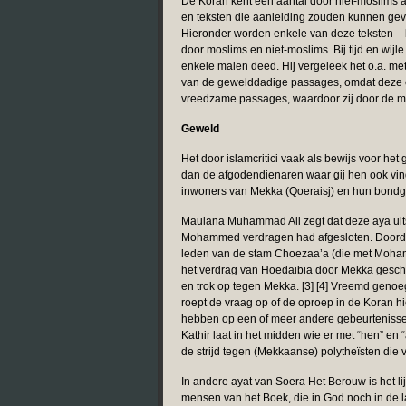
De Koran kent een aantal door niet-moslims a
en teksten die aanleiding zouden kunnen gev
Hieronder worden enkele van deze teksten – b
door moslims en niet-moslims. Bij tijd en wij
enkele malen deed. Hij vergeleek het o.a. m
van de gewelddadige passages, omdat deze cr
vreedzame passages, waardoor zij door de m
Geweld
Het door islamcritici vaak als bewijs voor he
dan de afgodendienaren waar gij hen ook vin
inwoners van Mekka (Qoeraisj) en hun bondg
Maulana Muhammad Ali zegt dat deze aya uit
Mohammed verdragen had afgesloten. Doordat 
leden van de stam Choezaa’a (die met Moha
het verdrag van Hoedaibia door Mekka gesc
en trok op tegen Mekka. [3] [4] Vreemd genoeg 
roept de vraag op of de oproep in de Koran h
hebben op een of meer andere gebeurtenissen.
Kathir laat in het midden wie er met “hen” en 
de strijd tegen (Mekkaanse) polytheïsten di
In andere ayat van Soera Het Berouw is het li
mensen van het Boek, die in God noch in de 