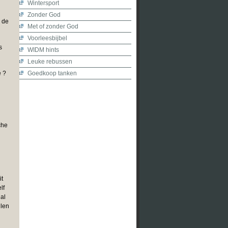
Wintersport
Zonder God
 de
Met of zonder God
Voorleesbijbel
s
WIDM hints
Leuke rebussen
e ?
Goedkoop tanken
g
che
it
lf
al
llen