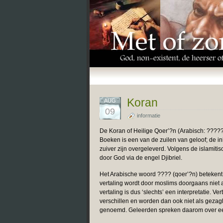
Koran
AUG
09
informatie
De Koran of Heilige Qoer’?n (Arabisch: ?????
Boeken is een van de zuilen van geloof; de i
zuiver zijn overgeleverd. Volgens de islamit
door God via de engel Djibriel.
Het Arabische woord ???? (qoer’?n) betekent 
vertaling wordt door moslims doorgaans niet 
vertaling is dus ‘slechts’ een interpretatie. 
verschillen en worden dan ook niet als gezag
genoemd. Geleerden spreken daarom over een