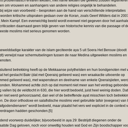
ls problematisch ervaren teksten, met name teksten die geweld zouden legitimere
en om vrouwen en aanhangers van andere religies ongelijk te behandelen.
ij wijze van voorbeeld – besproken aan de hand van verschillende interpretaties
le worden kritische uitspraken gedaan over de Koran, zoals Geert Wilders dat in 200
et Mein Kampf. Een evenwichtig beeld wordt evenwel niet gegeven door het aanhal
iticasten daarnaast geen blijk geven van historische kennis van die passage of d
eeste moslims niet serieus genomen worden.
t gewelddadige karakter van de islam geciteerde aya 5 uit Soera Het Berouw (doodt
dt) verwijst naar schermutselingen tussen de naar Medina uitgeweken moslims en
enoten.
sluitend betrekking heeft op de Mekkaanse polytheïsten en hun bondgenoten met 
het geslacht Bakr (dat met Qoeraisj gelieerd was) een wraakactie uitvoerde op
mmed gelieerd was), met wapensteun en deelname van enkele Qoeraisjieten, wer
honden. Mohammed achtte zich op dat moment niet meer aan het verdrag gebonde
vallen bij de veldtocht in 630, die hier wordt bedoeld, juist heel weinig doden. Dat
ier niet werd gehoorzaamd, dan wel of de betreffende ayat misschien toch betrekki
 De door orthodoxe en salafistische moslims veel gebruikte tafsir (exegese) van 
“afgodendienaren” wordt bedoeld, maar plaatst het vers wel expliciet in de context 
e verdragen hadden geschonden.[5]
jdend voorwerp duidelijker, bijvoorbeeld in aya 29: Bestrijdt diegenen onder de
laatste Dag geloven, noch voor onwettig houden wat God en Zijn boodschapper vo