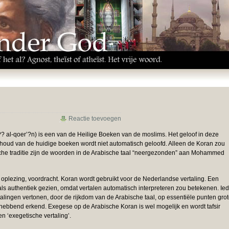
Reactie toevoegen
? al-qoer’?n) is een van de Heilige Boeken van de moslims. Het geloof in deze
nhoud van de huidige boeken wordt niet automatisch geloofd. Alleen de Koran zou
ische traditie zijn de woorden in de Arabische taal “neergezonden” aan Mohammed
oplezing, voordracht. Koran wordt gebruikt voor de Nederlandse vertaling. Een
als authentiek gezien, omdat vertalen automatisch interpreteren zou betekenen. Ie
Vertalingen vertonen, door de rijkdom van de Arabische taal, op essentiële punten gro
hebbend erkend. Exegese op de Arabische Koran is wel mogelijk en wordt tafsir
 ‘exegetische vertaling’.