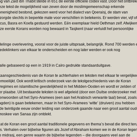
g van Zaid ibn Thabit stelde in 651 de eerste officiële codex vast. Door het ontbre
et deze tekst de mogelijkheid van zeven door de moslimgemeenschap erkende
r onenigheid bestond, gekozen werd voor het dialect van Qoeraisj, de stam van
rgde slechts in beperkte mate voor verschillen in betekenis. Er werden vier, vijf of
us, Basra en Koefa gestuurd werden. Eén exemplaar hield Oethman zelf. Afwijke
e eerste Korans worden nog bewaard in Tasjkent (naar verluidt het persoonlijke
inge overlevering, vooral voor de juiste uitspraak, belangrijk. Rond 700 werden 
edeklinkers van elkaar te onderscheiden en nog later werden er ook nog
l alle gebaseerd op een in 1919 in Caïro gedrukte standaarduitgave.
taansgeschiedenis van de Koran te achterhalen en teksten met elkaar te vergelijke
oeilijkt. Ook wordt kritisch onderzoek van de tekstgeschiedenis van de Koran
egimes en islamitische geestelijkheid in het Midden-Oosten en wordt er zelden of
 plaatse. Uit bestaande teksten is wel afgeleid (door een Duitse onderzoeker met
nwoorden uit het Syro-Aramees (een aan het Arabisch verwante taal) bevat, zoals
aagden) is gaan betekenen, maar in het Syro-Aramees ‘witte’ (druiven) zou hebben
 de twintigste eeuw onder leiding van onderzoek gaande naar een groot aantal ou
 moskee van Sanaa zijn ontdekt.
t de Koran een groot aantal traditionele gegevens en thema’s bevat die direct ter
ties. Verhalen over bijbelse figuren als Jozef of Abraham komen we in de Koran tegen
e midrasj, een genre waarin de bijbelse legenden – die doorgaans veel aan de