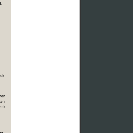
d.
oek
lmen
ken
welk
en