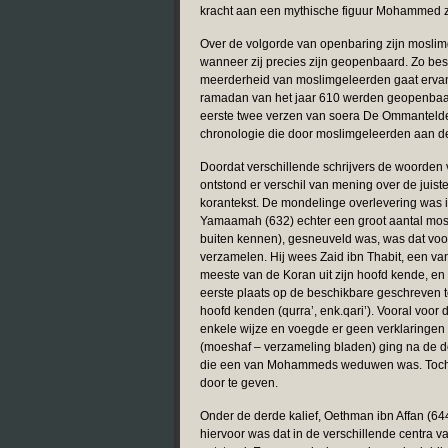
kracht aan een mythische figuur Mohammed z
Over de volgorde van openbaring zijn moslim
wanneer zij precies zijn geopenbaard. Zo be
meerderheid van moslimgeleerden gaat ervan 
ramadan van het jaar 610 werden geopenbaar
eerste twee verzen van soera De Ommantelde
chronologie die door moslimgeleerden aan d
Doordat verschillende schrijvers de woorden
ontstond er verschil van mening over de juis
korantekst. De mondelinge overlevering was i
Yamaamah (632) echter een groot aantal mosl
buiten kennen), gesneuveld was, was dat voor
verzamelen. Hij wees Zaid ibn Thabit, een v
meeste van de Koran uit zijn hoofd kende, en
eerste plaats op de beschikbare geschreven te
hoofd kenden (qurra’, enk.qari’). Vooral voor 
enkele wijze en voegde er geen verklaringen 
(moeshaf – verzameling bladen) ging na de d
die een van Mohammeds weduwen was. Toch bl
door te geven.
Onder de derde kalief, Oethman ibn Affan (644
hiervoor was dat in de verschillende centra va