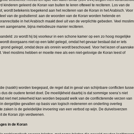
rd kinderen geleerd de Koran van buiten te leren oftewel te reciteren. Los van de
t, wordt betekenis toegekend aan het reciteren van de Koran in het Arabisch. Voor
erdeel van de godsdienst: aan de woorden van de Koran worden helende en
recitatie in het Arabisch maakt deel uit van de verplichte gebeden. Veel moslim
p een aangename, bijna melodieuze manier reciteren.
andeld: zo wordt hij bij voorkeur in een schone kamer op een zo hoog mogelijke
ordt doorgaans niet op een tafel gelegd, omdat het gevaar bestaat dat er iets
e grond gelegd, omdat deze als onrein wordt beschouwd. Voor het lezen of aanrak
ht. Veel moslims hebben er moeite mee als een niet-gelovige de Koran leest of
e (naskh) worden toegepast, de regel dat in geval van schijnbare conflicten tuss
n dus de oudere teniet doet. De moeilijkheid daarbij is dat sommige soera’s niet
at niet met zekerheid kan worden bepaald welk van de conflicterende verzen van
n dergelijke gevallen op basis van logisch redeneren en onderling overleg
e zaken is de geleidelijke invoering van een verbod op wijn. De duivelsverzen
uit de Koran zijn verdwenen.
ages in de Koran