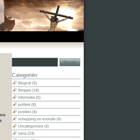
Categoriën
Blogroll
(5)
filmpjes
(18)
informatie
(5)
politiek
(8)
posities
(4)
dere
schepping en evolutie
(6)
te
Uncategorized
(3)
varia
(33)