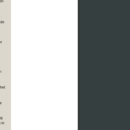
ken
nde
er
n
 het
de
ug
 in