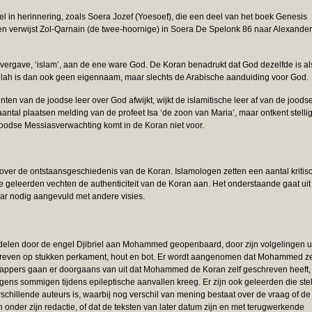
el in herinnering, zoals Soera Jozef (Yoesoef), die een deel van het boek Genesis
n verwijst Zol-Qarnain (de twee-hoornige) in Soera De Spelonk 86 naar Alexander
vergave, ‘islam’, aan de ene ware God. De Koran benadrukt dat God dezelfde is al
llah is dan ook geen eigennaam, maar slechts de Arabische aanduiding voor God.
ten van de joodse leer over God afwijkt, wijkt de islamitische leer af van de joods
aantal plaatsen melding van de profeet Isa ‘de zoon van Maria’, maar ontkent stelli
oodse Messiasverwachting komt in de Koran niet voor.
s over de ontstaansgeschiedenis van de Koran. Islamologen zetten een aantal kritis
che geleerden vechten de authenticiteit van de Koran aan. Het onderstaande gaat uit
aar nodig aangevuld met andere visies.
 delen door de engel Djibriel aan Mohammed geopenbaard, door zijn volgelingen u
hreven op stukken perkament, hout en bot. Er wordt aangenomen dat Mohammed ze
appers gaan er doorgaans van uit dat Mohammed de Koran zelf geschreven heeft, 
olgens sommigen tijdens epileptische aanvallen kreeg. Er zijn ook geleerden die ste
chillende auteurs is, waarbij nog verschil van mening bestaat over de vraag of de
onder zijn redactie, of dat de teksten van later datum zijn en met terugwerkende