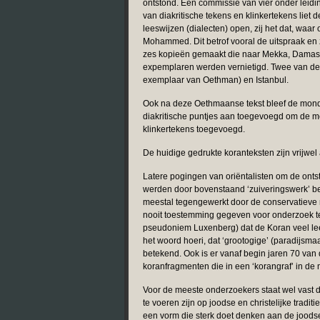
ontstond. Een commissie van vier onder leidin
van diakritische tekens en klinkertekens li
leeswijzen (dialecten) open, zij het dat, waa
Mohammed. Dit betrof vooral de uitspraak en zo
zes kopieën gemaakt die naar Mekka, Damasc
expemplaren werden vernietigd. Twee van dez
exemplaar van Oethman) en Istanbul.
Ook na deze Oethmaanse tekst bleef de mondel
diakritische puntjes aan toegevoegd om de m
klinkertekens toegevoegd.
De huidige gedrukte koranteksten zijn vrijwe
Latere pogingen van oriëntalisten om de onts
werden door bovenstaand ‘zuiveringswerk’ bem
meestal tegengewerkt door de conservatieve r
nooit toestemming gegeven voor onderzoek ter
pseudoniem Luxenberg) dat de Koran veel lee
het woord hoeri, dat ‘grootogige’ (paradijsm
betekend. Ook is er vanaf begin jaren 70 van
koranfragmenten die in een ‘korangraf’ in de
Voor de meeste onderzoekers staat wel vast da
te voeren zijn op joodse en christelijke tradi
een vorm die sterk doet denken aan de joods