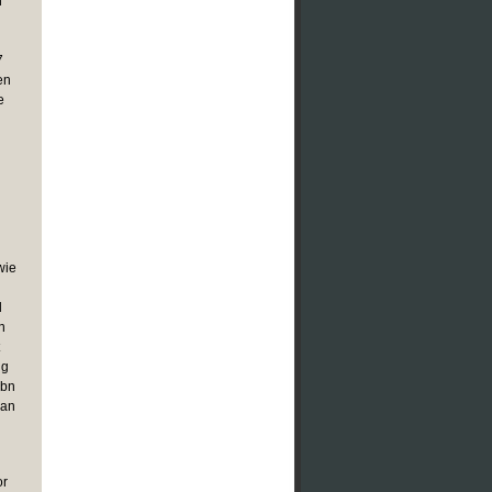
n
7
en
e
wie
d
n
ng
Ibn
van
or