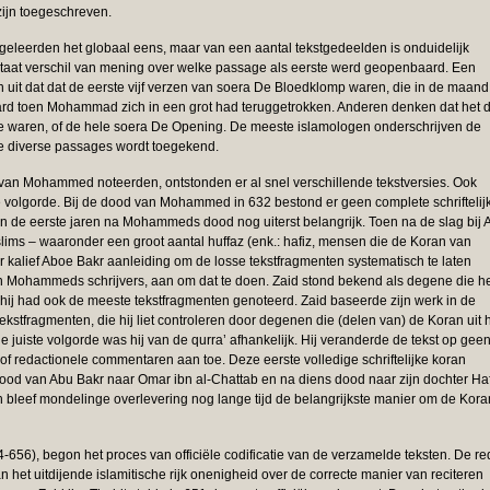
ijn toegeschreven.
geleerden het globaal eens, maar van een aantal tekstgedeelden is onduidelijk
staat verschil van mening over welke passage als eerste werd geopenbaard. Een
uit dat dat de eerste vijf verzen van soera De Bloedklomp waren, die in de maand
d toen Mohammad zich in een grot had teruggetrokken. Anderen denken dat het 
 waren, of de hele soera De Opening. De meeste islamologen onderschrijven de
e diverse passages wordt toegekend.
 van Mohammed noteerden, ontstonden er al snel verschillende tekstversies. Ook
te volgorde. Bij de dood van Mohammed in 632 bestond er geen complete schriftelij
n de eerste jaren na Mohammeds dood nog uiterst belangrijk. Toen na de slag bij A
ims – waaronder een groot aantal huffaz (enk.: hafiz, mensen die de Koran van
 kalief Aboe Bakr aanleiding om de losse tekstfragmenten systematisch te laten
an Mohammeds schrijvers, aan om dat te doen. Zaid stond bekend als degene die h
 hij had ook de meeste tekstfragmenten genoteerd. Zaid baseerde zijn werk in de
kstfragmenten, die hij liet controleren door degenen die (delen van) de Koran uit 
de juiste volgorde was hij van de qurra’ afhankelijk. Hij veranderde de tekst op gee
of redactionele commentaren aan toe. Deze eerste volledige schriftelijke koran
ood van Abu Bakr naar Omar ibn al-Chattab en na diens dood naar zijn dochter Ha
eef mondelinge overlevering nog lange tijd de belangrijkste manier om de Kora
-656), begon het proces van officiële codificatie van de verzamelde teksten. De r
n het uitdijende islamitische rijk onenigheid over de correcte manier van reciteren