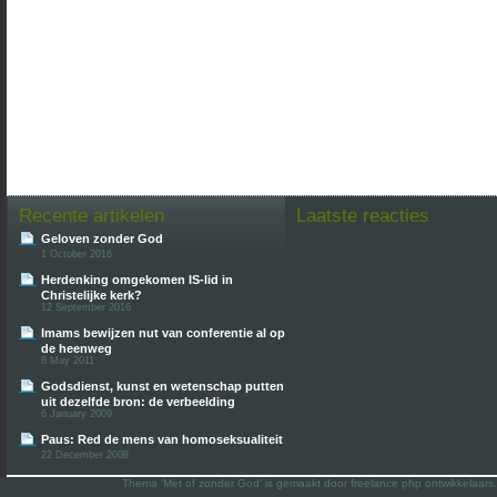
Recente artikelen
Laatste reacties
Geloven zonder God
1 October 2016
Herdenking omgekomen IS-lid in
Christelijke kerk?
12 September 2016
Imams bewijzen nut van conferentie al op
de heenweg
8 May 2011
Godsdienst, kunst en wetenschap putten
uit dezelfde bron: de verbeelding
6 January 2009
Paus: Red de mens van homoseksualiteit
22 December 2008
Thema 'Met of zonder God' is gemaakt door freelance php ontwikkelaars