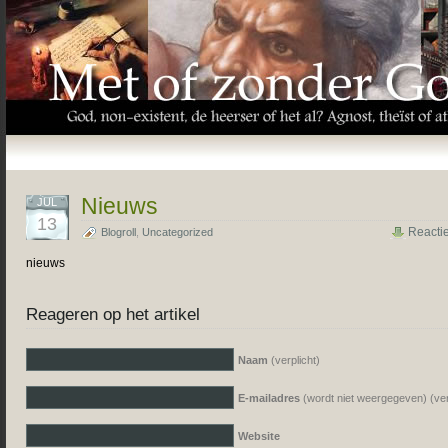
Nieuws
JUL
13
Reacti
Blogroll
,
Uncategorized
nieuws
Reageren op het artikel
Naam
(verplicht)
E-mailadres
(wordt niet weergegeven) (ver
Website