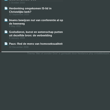
1 October 2016
Herdenking omgekomen IS-lid in
Christelijke kerk?
12 September 2016
Imams bewijzen nut van conferentie al op
de heenweg
8 May 2011
Godsdienst, kunst en wetenschap putten
uit dezelfde bron: de verbeelding
6 January 2009
Paus: Red de mens van homoseksualiteit
22 December 2008
Thema 'Met of zonder God' is gemaakt door freelance php ontwikkelaars