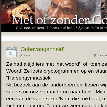
‘Onbevangenheid’
NOV
05
Reacti
varia
Ze had altijd iets met ‘het woord’, of, toen 
Woord’.Ze loste cryptogrammen op en stuur
“Hersengymnastiek”.
Na bezoek aan de kinderboerderij liepen wij
vaders uit onze straat terug naar huis . Mijn
een van de vaders zei:”Nou, die ruikt stal,ze
zich om en vroeg:”gaan we weer naar de kin