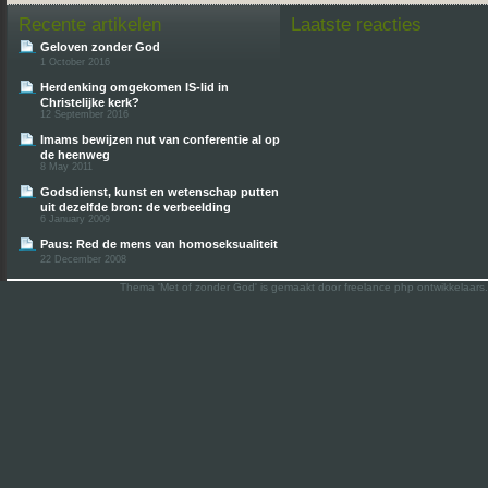
Recente artikelen
Laatste reacties
Geloven zonder God
1 October 2016
Herdenking omgekomen IS-lid in
Christelijke kerk?
12 September 2016
Imams bewijzen nut van conferentie al op
de heenweg
8 May 2011
Godsdienst, kunst en wetenschap putten
uit dezelfde bron: de verbeelding
6 January 2009
Paus: Red de mens van homoseksualiteit
22 December 2008
Thema 'Met of zonder God' is gemaakt door freelance php ontwikkelaars