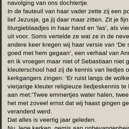
navolging van ons dochtertje.
In de fauteuil van haar vader zette zij een po
lief Jezusje, ga jij daar maar zitten. Zit je f
liturgieblaadjes in haar hand en ‘las’, als vi
uit voor. Soms vertelde ze wat ze in de ne
andere keer kregen wij haar versie van ‘De s
goed met hem gegaan’, een verhaal van Ann
en ik vroegen maar niet of Sebastiaan niet
kleuterschool had zij de kennis van liedje
kerkgangers zingen: ‘Er ruist langs de wolk
vierjarige kleuter religieuze liedjeskennis te
aan met:’Twee emmertjes water halen, twe
het met zoveel ernst dat wij haast gingen ge
veranderd werd.
Dat alles is veertig jaar geleden.
Nu, lege kerken, gemis aan onbevangenhei