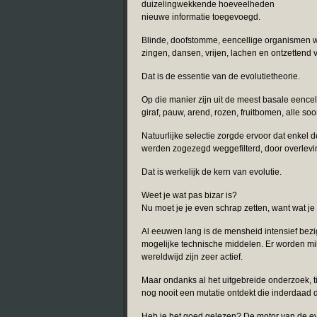
duizelingwekkende hoeveelheden
nieuwe informatie toegevoegd.
Blinde, doofstomme, eencellige organismen we
zingen, dansen, vrijen, lachen en ontzettend 
Dat is de essentie van de evolutietheorie.
Op die manier zijn uit de meest basale eencel
giraf, pauw, arend, rozen, fruitbomen, alle soo
Natuurlijke selectie zorgde ervoor dat enkel d
werden zogezegd weggefilterd, door overlevin
Dat is werkelijk de kern van evolutie.
Weet je wat pas bizar is?
Nu moet je je even schrap zetten, want wat 
Al eeuwen lang is de mensheid intensief bezig
mogelijke technische middelen. Er worden mi
wereldwijd zijn zeer actief.
Maar ondanks al het uitgebreide onderzoek, ti
nog nooit een mutatie ontdekt die inderdaad 
Heb je het goed gelezen? De motor van de evo