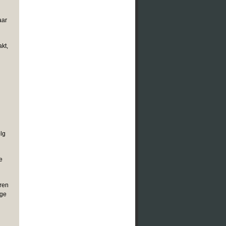
aar
kt,
olg
e
aren
ige