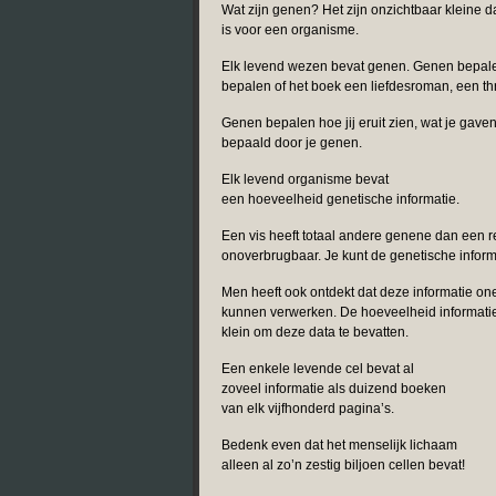
Wat zijn genen? Het zijn onzichtbaar kleine d
is voor een organisme.
Elk levend wezen bevat genen. Genen bepale
bepalen of het boek een liefdesroman, een thr
Genen bepalen hoe jij eruit zien, wat je gaven
bepaald door je genen.
Elk levend organisme bevat
een hoeveelheid genetische informatie.
Een vis heeft totaal andere genene dan een re
onoverbrugbaar. Je kunt de genetische inform
Men heeft ook ontdekt dat deze informatie on
kunnen verwerken. De hoeveelheid informatie 
klein om deze data te bevatten.
Een enkele levende cel bevat al
zoveel informatie als duizend boeken
van elk vijfhonderd pagina’s.
Bedenk even dat het menselijk lichaam
alleen al zo’n zestig biljoen cellen bevat!