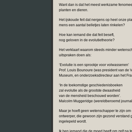
Want dan is dat het meest werkzame fenomeen 
planten en dieren.
Het ijskoude feit dat nergens op heel onze p
mens een aantal belletjes laten rinkelen?
Hoe kan iemand die dat feit beseft,
nog geloven in de evolutietheorie?
Het verklaart waarom steeds minder wetensc
uitspraken doen als:
‘Evolutie is een sprookje voor volwassenen’
Prof. Louis Bounoure (was president van de Ve
Museum, en onderzoeksdirecteur aan het Fra
‘In de toekomstige geschiedenisboeken
zal evolutie als de grootste dwaasheid
van de mensheid beschouwd worden’.
Malcolm Muggeridge (wereldberoemd journalis
Maar je hoeft geen wetenschapper te zijn om 
ontwerper, die gewoon zijn gezond verstand ge
ingelepeld wordt.
Ik ben iemand die de moed heeft om zelf na t