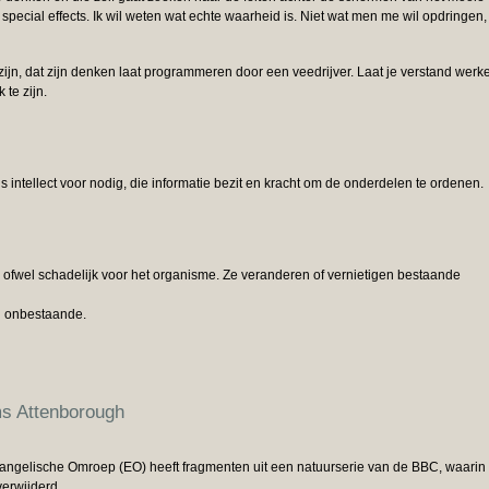
pecial effects. Ik wil weten wat echte waarheid is. Niet wat men me wil opdringen,
zijn, dat zijn denken laat programmeren door een veedrijver. Laat je verstand werk
te zijn.
is intellect voor nodig, die informatie bezit en kracht om de onderdelen te ordenen.
al ofwel schadelijk voor het organisme. Ze veranderen of vernietigen bestaande
jn onbestaande.
lms Attenborough
Evangelische Omroep (EO) heeft fragmenten uit een natuurserie van de BBC, waarin
erwijderd.