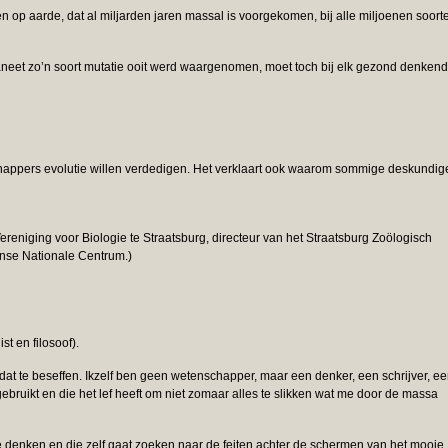
op aarde, dat al miljarden jaren massal is voorgekomen, bij alle miljoenen soort
laneet zo’n soort mutatie ooit werd waargenomen, moet toch bij elk gezond denkend
happers evolutie willen verdedigen. Het verklaart ook waarom sommige deskundig
reniging voor Biologie te Straatsburg, directeur van het Straatsburg Zoölogisch
nse Nationale Centrum.)
t en filosoof).
dat te beseffen. Ikzelf ben geen wetenschapper, maar een denker, een schrijver, e
bruikt en die het lef heeft om niet zomaar alles te slikken wat me door de massa
e denken en die zelf gaat zoeken naar de feiten achter de schermen van het mooie