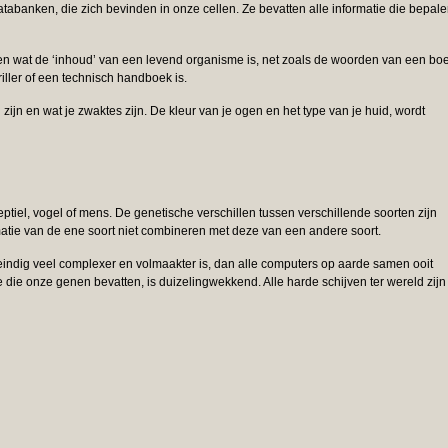
atabanken, die zich bevinden in onze cellen. Ze bevatten alle informatie die bepal
n wat de ‘inhoud’ van een levend organisme is, net zoals de woorden van een bo
iller of een technisch handboek is.
 zijn en wat je zwaktes zijn. De kleur van je ogen en het type van je huid, wordt
ptiel, vogel of mens. De genetische verschillen tussen verschillende soorten zijn
atie van de ene soort niet combineren met deze van een andere soort.
eindig veel complexer en volmaakter is, dan alle computers op aarde samen ooit
die onze genen bevatten, is duizelingwekkend. Alle harde schijven ter wereld zijn 