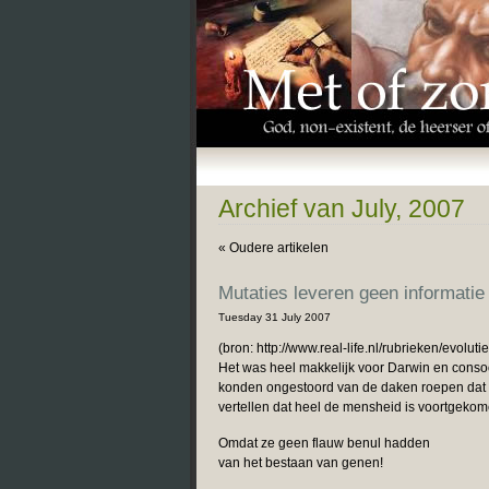
Archief van July, 2007
« Oudere artikelen
Mutaties leveren geen informatie
Tuesday 31 July 2007
(bron: http://www.real-life.nl/rubrieken/evoluti
Het was heel makkelijk voor Darwin en consoor
konden ongestoord van de daken roepen dat 
vertellen dat heel de mensheid is voortgek
Omdat ze geen flauw benul hadden
van het bestaan van genen!