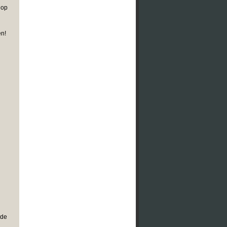
 op
en!
 de