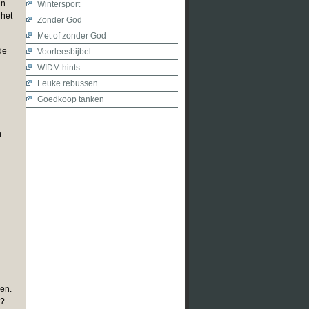
an
Wintersport
 het
Zonder God
Met of zonder God
de
Voorleesbijbel
WIDM hints
Leuke rebussen
Goedkoop tanken
n
gen.
n?