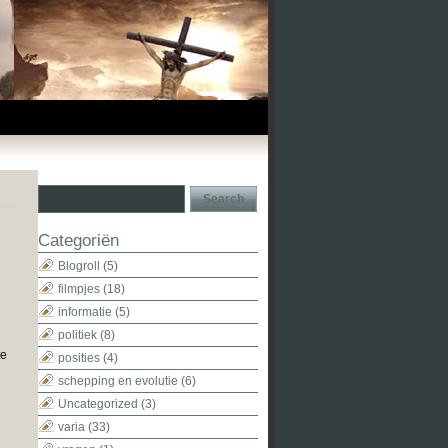
Categoriën
Blogroll
(5)
filmpjes
(18)
informatie
(5)
politiek
(8)
te
posities
(4)
schepping en evolutie
(6)
Uncategorized
(3)
varia
(33)