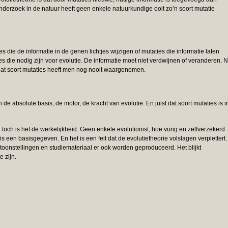
nderzoek in de natuur heeft geen enkele natuurkundige ooit zo’n soort mutatie
s die de informatie in de genen lichtjes wijzigen of mutaties die informatie laten
ies die nodig zijn voor evolutie. De informatie moet niet verdwijnen of veranderen. 
at soort mutaties heeft men nog nooit waargenomen.
de absolute basis, de motor, de kracht van evolutie. En juist dat soort mutaties is i
 toch is het de werkelijkheid. Geen enkele evolutionist, hoe vurig en zelfverzekerd
is een basisgegeven. En het is een feit dat de evolutietheorie volslagen verplettert.
oonstellingen en studiemateriaal er ook worden geproduceerd. Het blijkt
 zijn.