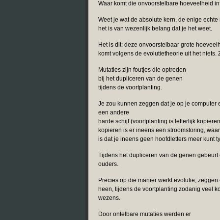
Waar komt die onvoorstelbare hoeveelheid i
Weet je wat de absolute kern, de enige echte m
het is van wezenlijk belang dat je het weet.
Het is dit: deze onvoorstelbaar grote hoeveel
komt volgens de evolutietheorie uit het niets
Mutaties zijn foutjes die optreden
bij het dupliceren van de genen
tijdens de voortplanting.
Je zou kunnen zeggen dat je op je computer
een andere
harde schijf (voortplanting is letterlijk kopi
kopieren is er ineens een stroomstoring, waar
is dat je ineens geen hoofdletters meer kunt t
Tijdens het dupliceren van de genen gebeurt e
ouders.
Precies op die manier werkt evolutie, zeggen 
heen, tijdens de voortplanting zodanig veel k
wezens.
Door ontelbare mutaties werden er