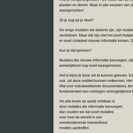
planten en dieren. Maar in alle eeuwen van o
waargenomen!
Zit je nog op je stoel?
De enige mutaties die bekend zijn, zijn mutatie
verdwijnen. Maar dat zijn niet het soort mutat
er moet compleet nieuwe informatie komen. D
Kun je dat geloven?
Mutaties die nieuwe informatie toevoegen, zijn 
werkelijkheid nog nooit waargenomen…
Het is bijna te bizar om te kunnen geloven. En
ook, zal deze realiteit kunnen ontkennen. Het 
Wat voor indrukwekkende documentaires, tent
fundamenteel een volslagen onmogelijkheid te
Als alle leven op aarde ontstaan is
door mutaties die informatie toevoegen,
dan zouden we dat soort mutaties
over heel de wereld in een
overdonderende hoeveelheid
moeten aantreffen.