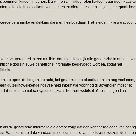
 is beginnen krijgen in genen. Darwin en zijn tijdgenoten hadden daar geen kaas v
nformatie, die in de celkern van planten en dieren besloten ligt, en die bepaalt hoe
weede belangrijke ontdekking die men heeft gedaan. Het is eigenlijk iets wat voor 
s een vis verandert in een amfibie, dan moet letterlijk alle genetische informatie va
antische dosis nieuwe genetische informatie toegevoegd worden, zodat het
bie is.
enen, de ogen, de longen, de huid, het geraamte, de bloedbanen, en nog veel meer,
 een duizelingwekkende hoeveelheid informatie voor nodig! Bovendien moet het
, zodat ze zeer complexe systemen, zoals het zenuwstelsel of de zintuigen kan
in als de genetische informatie die ervoor zorgt dat een kangoeroe goed kan sprin
ur. Waar komt de data vandaan in de ‘computers’ van elk levend wezen, de gene