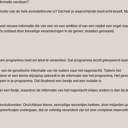
nformatie vandaan?
otor van de hele evolutietheorie is? Dat heb je waarschijnlijk nooit echt beseft. M
heid nieuwe informatie die van een vis een amfibie of van een reptiel een vogel maa
. Ze ontstaat door toevallige veranderingen in de genen, mutaties genaamd.
 een programma hebt om tekst te verwerken. Dat programma wordt gekopieerd naar
eren van de genetische informatie van de ouders naar het nageslacht). Tijdens het
door er een kleine wijziging optreedt in de informatie van het programma. Het gev
ypen in je programma. Dat illustreert een beetje wat een mutatie is.
r een foutje, waardoor de informatie van het nageslacht ietsjes anders is dan bij d
evolutionisten. Onzichtbaar kleine, eencellige wezentjes hebben, door miljarden j
opieerfoutjes ondergaan, dat ze volledig veranderd zijn tot zeer complexe meercell