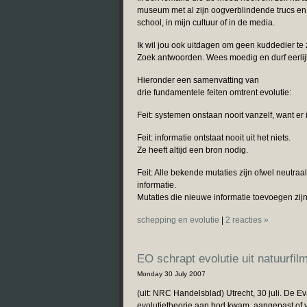
museum met al zijn oogverblindende trucs en s
school, in mijn cultuur of in de media.
Ik wil jou ook uitdagen om geen kuddedier te 
Zoek antwoorden. Wees moedig en durf eerlijk 
Hieronder een samenvatting van
drie fundamentele feiten omtrent evolutie:
Feit: systemen onstaan nooit vanzelf, want er 
Feit: informatie ontstaat nooit uit het niets.
Ze heeft altijd een bron nodig.
Feit: Alle bekende mutaties zijn ofwel neutra
informatie.
Mutaties die nieuwe informatie toevoegen zi
schepping en evolutie
|
2 reacties »
EO schrapt evolutie uit natuurfi
Monday 30 July 2007
(uit: NRC Handelsblad) Utrecht, 30 juli. De 
evolutietheorie aan bod kwam, aangepast of v