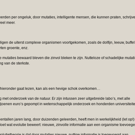
rden per ongeluk, door mutaties, intelligente mensen, die kunnen praten, schrijve
veel meer.
ligen de uiterst complexe organismen voortgekomen, zoals de dolfijn, leeuw, buffel
rten groente, enz.
e mutaties bewaard bleven die zinvol bleken te zijn. Nutteloze of schadelijke mutat
g van de sterkste.
je hieronder gaat lezen, kan als een hevige schok overkomen…
 met onderzoek van de natuur. Er zijn intussen zeer uitgebreide labo’s, met alle
ljoenen euro’s gepompt in wetenschappelijk onderzoek en honderden universiteit
entallen jaren lang, door duizenden geleerden, heeft men in werkelijkheid (let op!)
doet wat evolutie beweert: nieuwe, zinvolle informatie aan een organisme toevoege
lutietheorie is dat door mutaties nieuwe, nuttige informatie is toegevoegd aan