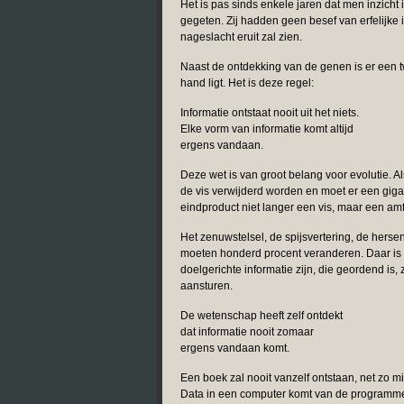
Het is pas sinds enkele jaren dat men inzicht
gegeten. Zij hadden geen besef van erfelijke i
nageslacht eruit zal zien.
Naast de ontdekking van de genen is er een t
hand ligt. Het is deze regel:
Informatie ontstaat nooit uit het niets.
Elke vorm van informatie komt altijd
ergens vandaan.
Deze wet is van groot belang voor evolutie. Al
de vis verwijderd worden en moet er een gig
eindproduct niet langer een vis, maar een amfi
Het zenuwstelsel, de spijsvertering, de hers
moeten honderd procent veranderen. Daar is
doelgerichte informatie zijn, die geordend is
aansturen.
De wetenschap heeft zelf ontdekt
dat informatie nooit zomaar
ergens vandaan komt.
Een boek zal nooit vanzelf ontstaan, net zo m
Data in een computer komt van de programme